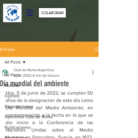
COLABORAR
Entrada
All Posts
Club de Roma Argentina
All Posts
5 jun 2022
4 min de lectura
Día mundial del ambiente
Noticias
Hoy, 5 de junio de 2022, se cumplen 50 
Opinión
años de la designación de este día como 
Capacitaciones
Día Mundial del Medio Ambiente, en 
conmemoración a la fecha en la que se 
Opiniones Club de Roma
dio inicio a la Conferencia de las 
Publicaciones
Naciones Unidas sobre el Medio 
Humano en Estocolmo, Suecia, en 1972.  
Biosistemas