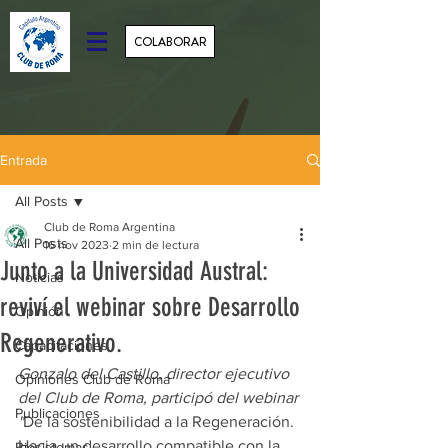
COLABORAR
Entrada
All Posts
Club de Roma Argentina
All Posts
16 nov 2023
2 min de lectura
Junto a la Universidad Austral:
Noticias
reviví el webinar sobre Desarrollo
Opinión
Regenerativo.
Capacitaciones
Gonzalo del Castillo, director ejecutivo 
Opiniones Club de Roma
del Club de Roma, participó del webinar 
Publicaciones
"
De la sostenibilidad a la Regeneración. 
Hacia un desarrollo compatible con la 
Biosistemas