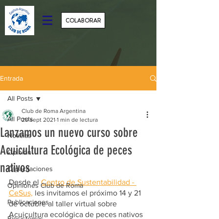
COLABORAR
Entrada
All Posts
Club de Roma Argentina
All Posts
20 sept 2021
1 min de lectura
Lanzamos un nuevo curso sobre
Noticias
Acuicultura Ecológica de peces
Opinión
nativos
Capacitaciones
Desde el 
Centro de Sustentabilidad - 
Opiniones Club de Roma
CeSus,
 les invitamos el próximo 14 y 21 
Publicaciones
de octubre al taller virtual sobre 
Acuicultura ecológica de peces nativos 
Biosistemas