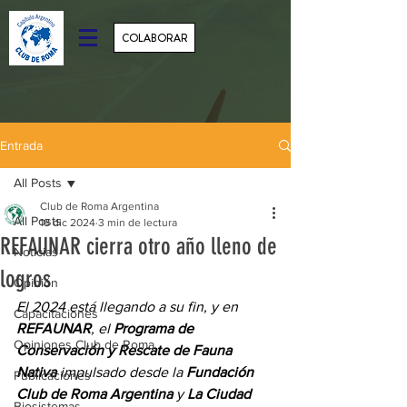
COLABORAR
Entrada
All Posts
Club de Roma Argentina
All Posts
18 dic 2024
3 min de lectura
REFAUNAR cierra otro año lleno de
Noticias
logros
Opinión
El 2024 está llegando a su fin, y en 
Capacitaciones
REFAUNAR
, el 
Programa de 
Opiniones Club de Roma
Conservación y Rescate de Fauna 
Nativa
 impulsado desde la 
Fundación 
Publicaciones
Club de Roma Argentina
 y 
La Ciudad 
Biosistemas