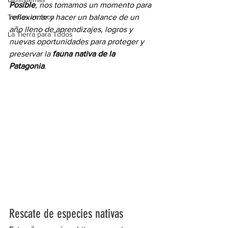
Posible
, nos tomamos un momento para 
Temas en foco
reflexionar y hacer un balance de un 
año lleno de aprendizajes, logros y 
La Tierra para Todos
nuevas oportunidades para proteger y 
preservar la 
fauna nativa de la 
Patagonia
.
Rescate de especies nativas