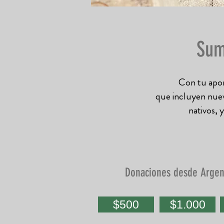
Sum
Con tu apor
que incluyen nuev
nativos, 
Donaciones desde Argen
$500
$1.000