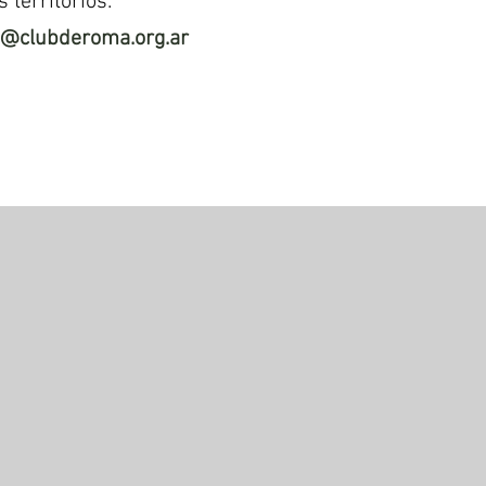
 territorios.
o@clubderoma.org.ar