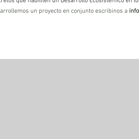
cretos que habiliten
un Desarrollo Ecosistémico en los
arrollemos un proyecto en conjunto escribinos a
inf