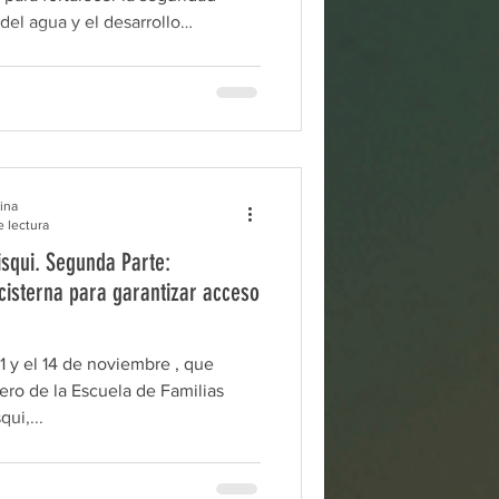
 del agua y el desarrollo
ades rurales del país, estuvimos
cia de Santiago del Estero , junto
s locales. Durante la semana del
po técnico viajó a la Escuela N.º
 Los Cerrillos, en el
na , para continuar con las
ina
e lectura
squi. Segunda Parte:
cisterna para garantizar acceso
11 y el 14 de noviembre , que
vero de la Escuela de Familias
ui,...