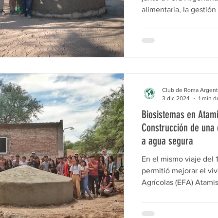
alimentaria, la gestión
sostenible en comunid
trabajando en la provin
a familias y referente
23 de octubre, el equi
534 de la Comunidad de
departamento de Salavi
Club de Roma Argent
accione
3 dic 2024
1 min d
Biosistemas en Atami
Construcción de una 
a agua segura
En el mismo viaje del 
permitió mejorar el vi
Agrícolas (EFA) Atamisq