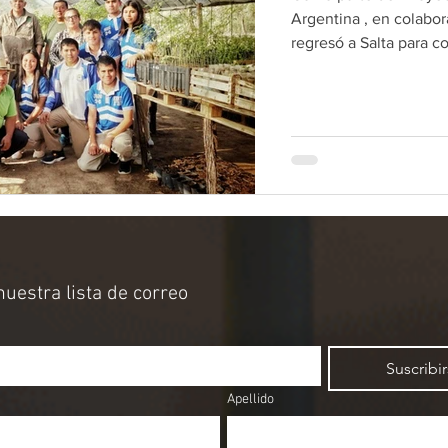
Argentina , en colabor
regresó a Salta para co
nuestra lista de correo
Suscribi
Apellido