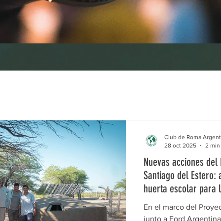
Opinión
Capacitaciones
Opiniones Club de Roma
s en foco
La Tierra para Todos
Club de Roma Argent
28 oct 2025
2 min
Nuevas acciones del 
Santiago del Estero: 
huerta escolar para l
Cerrillos
En el marco del Proye
junto a Ford Argentina para fortalecer la segurid