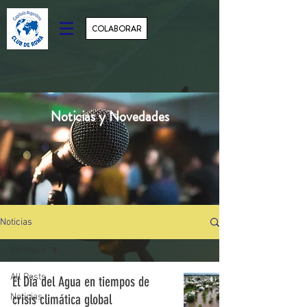
COLABORAR
Noticias y Novedades
Noticias
All Posts
All Posts
El Día del Agua en tiempos de
Noticias
crisis climática global