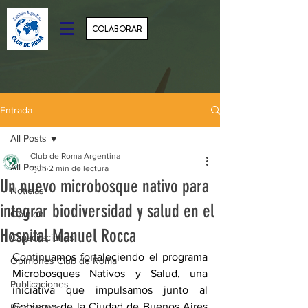
COLABORAR
Entrada
All Posts
Club de Roma Argentina
All Posts
1 jun
2 min de lectura
Un nuevo microbosque nativo para
Noticias
integrar biodiversidad y salud en el
Opinión
Hospital Manuel Rocca
Capacitaciones
Continuamos fortaleciendo el programa 
Opiniones Club de Roma
Microbosques Nativos y Salud, una 
Publicaciones
iniciativa que impulsamos junto al 
Gobierno de la Ciudad de Buenos Aires 
Biosistemas