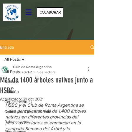
COLABORAR
Entrada
All Posts
Club de Roma Argentina
All Posts
7 oct 2021
2 min de lectura
Más de 1400 árboles nativos junto a
Noticias
HSBC
Opinión
Actualizado:
21 oct 2021
Capacitaciones
HSBC y el Club de Roma Argentina se 
unen para plantar más de 1.400 árboles 
Opiniones Club de Roma
nativos en diferentes provincias del 
Publicaciones
país. Las acciones se enmarcan en la 
campaña Semana del Árbol y la 
Biosistemas