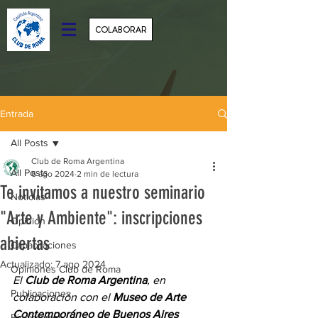
COLABORAR
Entrada
All Posts
Club de Roma Argentina
All Posts
6 ago 2024
2 min de lectura
Te invitamos a nuestro seminario
Noticias
"Arte y Ambiente": inscripciones
Opinión
abiertas
Capacitaciones
Actualizado:
7 ago 2024
Opiniones Club de Roma
El 
Club de Roma Argentina
, en 
Publicaciones
colaboración con el 
Museo de Arte 
Contemporáneo de Buenos Aires 
Biosistemas