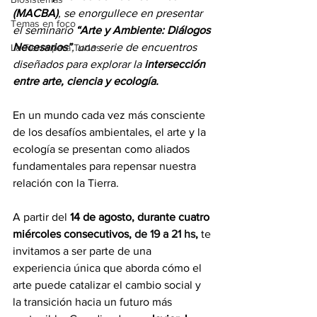
(MACBA)
, se enorgullece en presentar 
Temas en foco
el seminario 
“Arte y Ambiente: Diálogos 
Necesarios”
, una serie de encuentros 
La Tierra para Todos
diseñados para explorar la 
intersección 
entre arte, ciencia y ecología.
En un mundo cada vez más consciente 
de los desafíos ambientales, el arte y la 
ecología se presentan como aliados 
fundamentales para repensar nuestra 
relación con la Tierra. 
A partir del 
14 de agosto, durante cuatro 
miércoles consecutivos, 
de 
19 a 21
 hs
,
 te 
invitamos a ser parte de una 
experiencia única que aborda cómo el 
arte puede catalizar el cambio social y 
la transición hacia un futuro más 