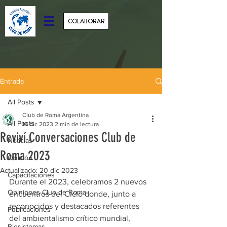
COLABORAR
Entrada
All Posts
Club de Roma Argentina
All Posts
18 dic 2023
2 min de lectura
Reviví Conversaciones Club de
Noticias
Roma 2023
Opinión
Actualizado:
20 dic 2023
Capacitaciones
Durante el 2023, celebramos 2 nuevos 
Opiniones Club de Roma
encuentros del Ciclo donde, junto a 
reconocidos y destacados referentes 
Publicaciones
del ambientalismo crítico mundial, 
Biosistemas