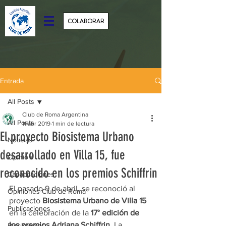
COLABORAR
Entrada
All Posts
Club de Roma Argentina
All Posts
11 abr 2019
1 min de lectura
El proyecto Biosistema Urbano
Noticias
desarrollado en Villa 15, fue
Opinión
reconocido en los premios Schiffrin
Capacitaciones
El pasado 9 de abril, se reconoció al 
Opiniones Club de Roma
proyecto 
Biosistema Urbano de Villa 15
Publicaciones
en la celebración de la 
17° edición de 
los premios Adriana Schiffrin
. La 
Biosistemas