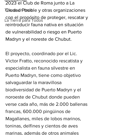
2023 el Club de Roma junto a La 
Temas en foco
Ciudad Posible y otras organizaciones 
con el propósito de proteger, rescatar y 
La Tierra para Todos
reintroducir fauna nativa en situación 
de vulnerabilidad o riesgo en Puerto 
Madryn y el noreste de Chubut.
El proyecto, coordinado por el Lic. 
Victor Fratto, reconocido rescatista y 
especialista en fauna silvestre en 
Puerto Madryn, tiene como objetivo 
salvaguardar la maravillosa 
biodiversidad de Puerto Madryn y el 
noroeste de Chubut donde pueden 
verse cada año, más de 2.000 ballenas 
francas, 600.000 pingüinos de 
Magallanes, miles de lobos marinos, 
toninas, delfines y cientos de aves 
marinas, además de otros animales 