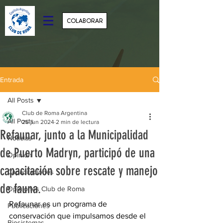
COLABORAR
Entrada
All Posts
Club de Roma Argentina
All Posts
26 jun 2024
2 min de lectura
Refaunar, junto a la Municipalidad
Noticias
de Puerto Madryn, participó de una
Opinión
capacitación sobre rescate y manejo
Capacitaciones
de fauna.
Opiniones Club de Roma
Refaunar es un programa de 
Publicaciones
conservación que impulsamos desde el 
Biosistemas